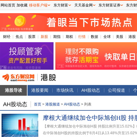
网站首页
加收藏
移动客户端
东方财富
天天基金网
东方财富证券
东方财
财经
焦点
股票
新股
期指
期权
行情
数据
全球
美股
港股
港股导读
港股要闻
市场快讯
AH股动态
公司报道
AH股动态
首页
>
港股频道
>
AH股动态
>
列表
摩根大通继续加仓中际旭创H股 持股比
【摩根大通继续加仓中际旭创H股 持股比例升至15.02%
在中际旭创H股的持股比例于8月4日从13.48%升至15.02%.