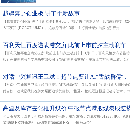
越疆奔赴创业板 讲了个新故事
【越疆奔赴创业板 讲了个新故事】8月5日，港股“协作机器人第一股”越疆科技（02
人“鹿萌”（DOBOTLUMO）。这款身高近1.3米、主打情绪感知与多地形行走...
百利天恒再度递表港交所 此前上市前夕主动刹车
【百利天恒再度递表港交所 此前上市前夕主动刹车】8月6日，百利天恒发布公告
股）并在香港联合交易所有限公司（简称“香港联交所”）主板上市的相关工作。公司已
对话中兴通讯王卫斌：超节点要让AI“舌战群儒”
【对话中兴通讯王卫斌：超节点要让AI“舌战群儒”、又快又省】“如果很多人同时来
付自如，这就是我们在算力层面追求的目标。”接受21世纪经济报道记者专访时，中兴
高温及库存去化推升煤价 中报节点港股煤炭股逆
今日港股大市回调，但煤炭板块逆势活跃。截至发稿，力量发展(01277.HK)、兖矿能源
(01898.HK)涨逾3%，首钢资源(00639.HK)、中国神华(01...