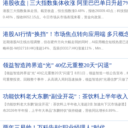
港股收盘 | 三大指数集体收涨 阿里巴巴单日升超7
港股三大指数集体走强。截至收盘，恒生指数涨0.48%，报收26009.40点；科技指数
0.46%，报收8652.15点。今日市场从市场表现来看，资金向政策...
港股AI行情“换挡”！市场焦点转向应用端 多只概
近期港股AI主线出现调整，但在硬件方向大幅走弱的同时，AI应用概念短线热度
略科技-W(02718.HK)涨超14%、迅策(03317.HK)涨逾11%，Min...
领益智造跨界追“光” 40亿元重整20天“闪退”
【领益智造跨界追“光” 40亿元重整20天“闪退”】8月1日，领益智造一纸公告宣
司重整投资。回顾整个事件，从高调入局到迅速抽身，领益智造的“光通信梦”只做了2.
【功能饮料老大东鹏“副业开花”：茶饮料上半年收入涨超2倍 加速向下沉市场渗透】7月
布2026年半年报，上半年大单品“东鹏特饮”保持稳健，营收同比增长6.89%...
两年三易帅！万科告别“职业经理人”时代