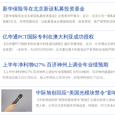
新华保险等在北京新设私募投资基金
【新华保险等在北京新设私募投资基金】企查查APP显示，近日，北京汇珩一期私
资额7亿元，经营范围包含：以私募基金从事股权投资、投资管理、资产管理等活动。
亿华通PCT国际专利在澳大利亚成功授权
【亿华通PCT国际专利在澳大利亚成功授权】据亿华通消息，近日，亿华通自主研
化装置》（专利号：AU2022350248）正式通过澳大利亚知识产权局的全流程严格审
上半年净利增627% 百济神州上调全年业绩预期
【上半年净利增627% 百济神州上调全年业绩预期】8月5日晚间，百济神州披露的
司营业总收入222.20亿元，较上年同比上升26.8%；归母净利润32.71亿元...
中际旭创回应“美国光模块禁令”影
【中际旭创回应“美国光模块禁令”影响】记者以投资人身
责人称，公司已注意到相关市场信息，经核实，FCC尚未出台