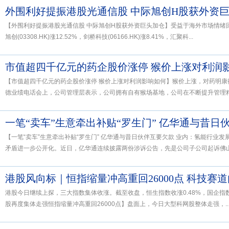
外围利好提振港股光通信股 中际旭创H股获外资
【外围利好提振港股光通信股 中际旭创H股获外资巨头加仓】受益于海外市场情绪
旭创(03308.HK)涨12.52%，剑桥科技(06166.HK)涨8.41%，汇聚科...
市值超四千亿元的药企股价涨停 猴价上涨对利润
【市值超四千亿元的药企股价涨停 猴价上涨对利润影响如何】猴价上涨，对药明康
德业绩电话会上，公司管理层表示，公司拥有自有猴场基地，公司在不断提升管理精度
【一笔“卖车”生意牵出补贴“罗生门” 亿华通与昔日伙伴互要欠款 业内：氢能行业
矛盾进一步公开化。近日，亿华通连续披露两份涉诉公告，先是公司子公司起诉佛山市
港股风向标｜恒指缩量冲高重回26000点 科技赛
港股今日继续上探，三大指数集体收涨。截至收盘，恒生指数收涨0.48%，国企指数涨
股再度集体走强恒指缩量冲高重回26000点】盘面上，今日大型科网股整体走强，..