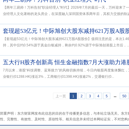
【两年三易帅！万科告别“职业经理人”时代】2026年7月的最后一天，万科迎来
业经理人文化著称的龙头房企，在深度融入深圳国资体系两年后，其权力交接的轨迹再
套现超53亿元！中际旭创大股东减持621万股A股
【套现超53亿元！中际旭创大股东减持621万股A股股份】值得注意的是，本次1.
持，其中仅约0.54%源于真金白银减持，剩余约0.92%源于中际旭创港股上市后，..
五大行H股齐创新高 恒生金融指数7月大涨助力港
7月以来，港股“科技调整、蓝筹接力”的风格切换持续，今日内银股再度集体飘红
业银行(01288.HK)涨近3%，工商银行(01398.HK)涨逾2%，交通银行(0...
...
上一页
1
2
3
4
5
50
郑重声明：东方财富网发布此信息的目的在于传播更多信息，与本站立场无关。东方
性、完整性、有效性、及时性、原创性等。相关信息并未经过本网站证实，不对您构