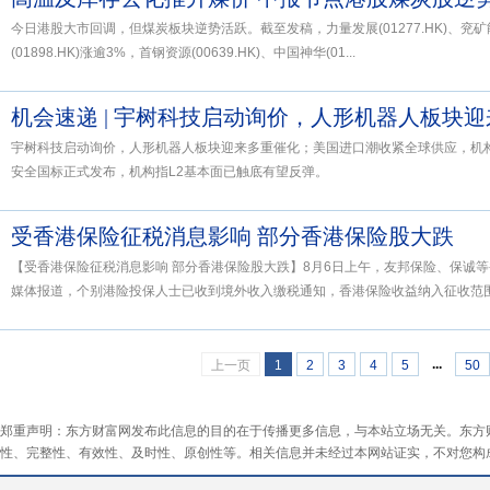
今日港股大市回调，但煤炭板块逆势活跃。截至发稿，力量发展(01277.HK)、兖矿能源
(01898.HK)涨逾3%，首钢资源(00639.HK)、中国神华(01...
宇树科技启动询价，人形机器人板块迎来多重催化；美国进口潮收紧全球供应，机
安全国标正式发布，机构指L2基本面已触底有望反弹。
受香港保险征税消息影响 部分香港保险股大跌
【受香港保险征税消息影响 部分香港保险股大跌】8月6日上午，友邦保险、保诚等
媒体报道，个别港险投保人士已收到境外收入缴税通知，香港保险收益纳入征收范围。
...
上一页
1
2
3
4
5
50
郑重声明：东方财富网发布此信息的目的在于传播更多信息，与本站立场无关。东方
性、完整性、有效性、及时性、原创性等。相关信息并未经过本网站证实，不对您构