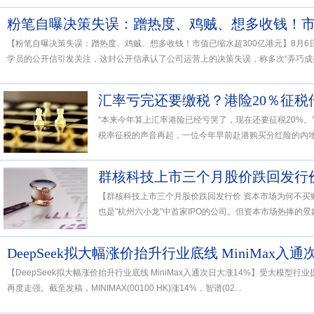
粉笔自曝决策失误：蹭热度、鸡贼、想多收钱！市
【粉笔自曝决策失误：蹭热度、鸡贼、想多收钱！市值已缩水超300亿港元】8月6日晚
学员的公开信引发关注，这封公开信承认了公司运营上的决策失误，称多次“弄巧成拙”
“本来今年算上汇率港险已经亏哭了，现在还要征税20%。
税率征税的声音再起，一位今年早前赴港购买分红险的内地投
群核科技上市三个月股价跌回发行
【群核科技上市三个月股价跌回发行价 资本市场为何不买
也是"杭州六小龙"中首家IPO的公司。但资本市场热捧的景象
DeepSeek拟大幅涨价抬升行业底线 MiniMax入通
【DeepSeek拟大幅涨价抬升行业底线 MiniMax入通次日大涨14%】受大模
再度走强。截至发稿，MINIMAX(00100.HK)涨14%，智谱(02...