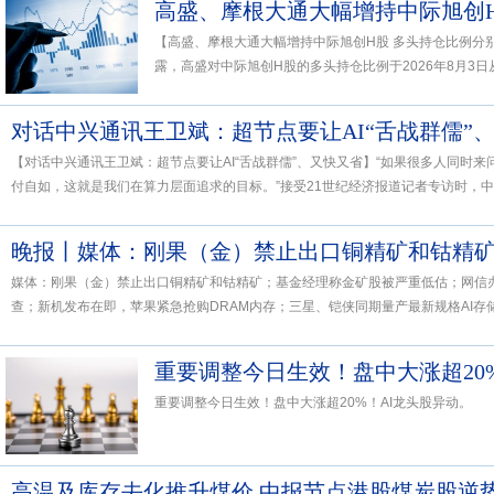
【高盛、摩根大通大幅增持中际旭创H股 多头持仓比例分别升至
露，高盛对中际旭创H股的多头持仓比例于2026年8月3日从1
对话中兴通讯王卫斌：超节点要让AI“舌战群儒”
【对话中兴通讯王卫斌：超节点要让AI“舌战群儒”、又快又省】“如果很多人同时来
付自如，这就是我们在算力层面追求的目标。”接受21世纪经济报道记者专访时，中兴
媒体：刚果（金）禁止出口铜精矿和钴精矿；基金经理称金矿股被严重低估；网信
查；新机发布在即，苹果紧急抢购DRAM内存；三星、铠侠同期量产最新规格AI存储芯
重要调整今日生效！盘中大涨超20
重要调整今日生效！盘中大涨超20%！AI龙头股异动。
高温及库存去化推升煤价 中报节点港股煤炭股逆