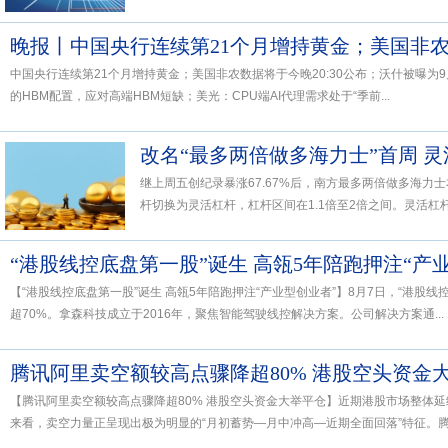
中国央行连续第21个月增持黄金；美国非农数据将于今晚20:30公布；沃什被曝为9月加
的HBM配置，应对高端HBM短缺；美光：CPU端AI代理需求处于“季前...
改名“最多两倍做多海力士”首周 
继上周五创纪录暴涨67.67%后，南方最多两倍做多海力
杆切换为灵活杠杆，杠杆区间在1.1倍至2倍之间。灵活杠杆
“港股线控底盘第一股”诞生 高瓴5年陪跑押注“产
【“港股线控底盘第一股”诞生 高瓴5年陪跑押注“产业型创业者”】8月7日，“港股线
超70%。拿森科技成立于2016年，聚焦智能驾驶线控解决方案。公司解决方案通...
腾讯阿里卖空额较高点骤降超80% 港股空头资金
【腾讯阿里卖空额较高点骤降超80% 港股空头资金大举平仓】近期港股市场整体
来看，卖空力量正呈现出极为明显的“月初蓄势—月中冲高—近期全面回落”特征。腾讯