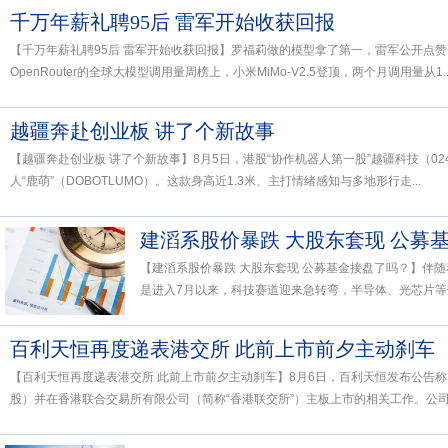
千万年薪礼聘95后 雷军开始收获回报
【千万年薪礼聘95后 雷军开始收获回报】罗福莉做的模型拿了第一，雷军公开点
OpenRouter的全球大模型调用量周榜上，小米MiMo-V2.5登顶，两个月调用量从1..
越疆奔赴创业板 讲了个新故事
【越疆奔赴创业板 讲了个新故事】8月5日，港股“协作机器人第一股”越疆科技（02
人“鹿萌”（DOBOTLUMO）。这款身高近1.3米、主打情绪感知与多地形行走...
建滔系股价暴跌 大股东套现 公募
【建滔系股价暴跌 大股东套现 公募基金接盘了吗？】伴随
是进入7月以来，科技赛道迎来急转弯，半导体、光芯片等热
百利天恒再度递表港交所 此前上市前夕主动刹车
【百利天恒再度递表港交所 此前上市前夕主动刹车】8月6日，百利天恒发布公告
股）并在香港联合交易所有限公司（简称“香港联交所”）主板上市的相关工作。公司已