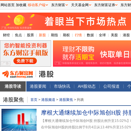
网站首页
加收藏
移动客户端
东方财富
天天基金网
东方财富证券
东方财
财经
焦点
股票
新股
期指
期权
行情
数据
全球
美股
港股
港股导读
港股要闻
市场快讯
AH股动态
公司报道
港股聚焦
首页
>
港股频道
>
港股聚焦
>
列表
摩根大通继续加仓中际旭创H股 持股比
【摩根大通继续加仓中际旭创H股 持股比例升至15.02%
在中际旭创H股的持股比例于8月4日从13.48%升至15.02%.