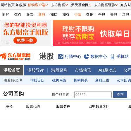
网站首页
加收藏
移动客户端
东方财富
天天基金网
东方财富证券
东方财
财经
焦点
股票
新股
期指
期权
行情
数据
全球
美股
港股
港股
行情中心
数据中心
手机站
港股首页
港股导读
港股聚焦
市场快讯
AH股动态
公
港股数据
港股日历
机构评级
机构持仓
新股上市
公司回购
公司回购
按个股查询：
序号
股票代码
股票名称
回购数量(股)