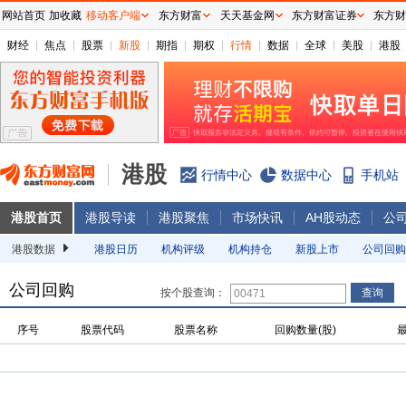
网站首页
加收藏
移动客户端
东方财富
天天基金网
东方财富证券
东方财
财经
焦点
股票
新股
期指
期权
行情
数据
全球
美股
港股
港股
行情中心
数据中心
手机站
港股首页
港股导读
港股聚焦
市场快讯
AH股动态
公
港股数据
港股日历
机构评级
机构持仓
新股上市
公司回购
公司回购
按个股查询：
序号
股票代码
股票名称
回购数量(股)