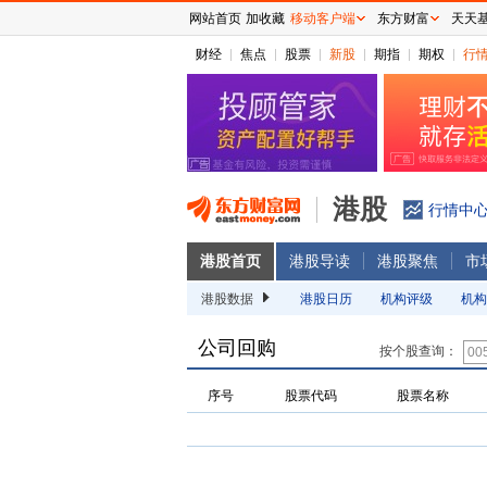
网站首页
加收藏
移动客户端
东方财富
天天
财经
焦点
股票
新股
期指
期权
行
港股
行情中
港股首页
港股导读
港股聚焦
市
港股数据
港股日历
机构评级
机构
公司回购
按个股查询：
序号
股票代码
股票名称