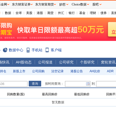
基金网
东方财富证券
东方财富期货
妙想
Choice数据
股吧
情
数据
全球
美股
港股
期货
外汇
银行
基金
理财
债券
直
心
数据中心
手机站
客户端
场快讯
AH股动态
公司报道
公司研究
个股研究
窝轮资讯
持仓
新股上市
公司回购
沽空记录
港股公告
AH比价
ADR
按时间查询：
到
回购数量(股)
最高回购价
最低回购价
回购平
暂无数据