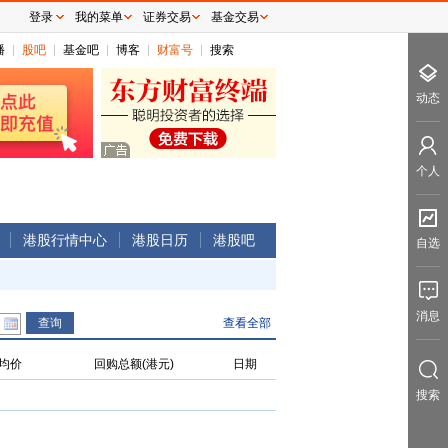
登录
我的菜单
证券交易
基金交易
播
股吧
基金吧
博客
财富号
搜索
动态
个人
港股行情中心
港股日历
港股吧
自选
消息
查看全部
均价
回购总额(港元)
日期
搜索