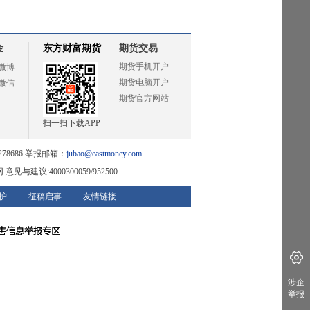
金
东方财富期货
期货交易
期货手机开户
微博
期货电脑开户
微信
期货官方网站
扫一扫下载APP
78686 举报邮箱：
jubao@eastmoney.com
网
意见与建议:4000300059/952500
护
征稿启事
友情链接
涉企
举报