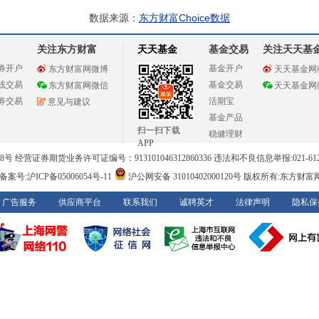
数据来源：
东方财富Choice数据
关注东方财富
天天基金
基金交易
关注天天基
券开户
基金开户
东方财富网微博
天天基金网
线交易
基金交易
东方财富网微信
天天基金网
券交易
活期宝
意见与建议
基金产品
扫一扫下载
稳健理财
APP
 经营证券期货业务许可证编号：913101046312860336 违法和不良信息举报:021-612
案号:沪ICP备05006054号-11
沪公网安备 31010402000120号
版权所有:东方财富
广告服务
供应商平台
联系我们
诚聘英才
法律声明
隐私保