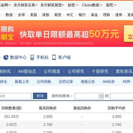
基金网
东方财富证券
东方财富期货
妙想
Choice数据
股吧
情
数据
全球
美股
港股
期货
外汇
银行
基金
理财
债券
直
心
数据中心
手机站
客户端
场快讯
AH股动态
公司报道
公司研究
个股研究
窝轮资讯
持仓
新股上市
公司回购
沽空记录
港股公告
AH比价
ADR
按时间查询：
到
回购数量(股)
最高回购价
最低回购价
回购平均价
351.00万
2.900
-
2.900
2.00万
2.780
-
2.780
2.00万
2.780
-
2.780