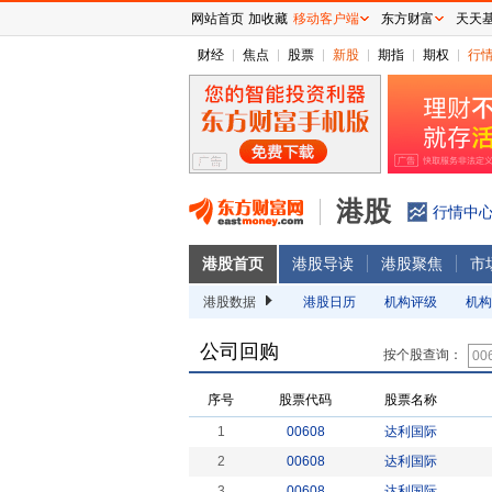
网站首页
加收藏
移动客户端
东方财富
天天
财经
焦点
股票
新股
期指
期权
行
港股
行情中
港股首页
港股导读
港股聚焦
市
港股数据
港股日历
机构评级
机构
公司回购
按个股查询：
序号
股票代码
股票名称
1
00608
达利国际
2
00608
达利国际
3
00608
达利国际