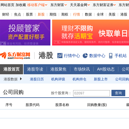
网站首页
加收藏
移动客户端
东方财富
天天基金网
东方财富证券
东方财
财经
焦点
股票
新股
期指
期权
行情
数据
全球
美股
港股
港股
行情中心
数据中心
手机站
港股首页
港股导读
港股聚焦
市场快讯
AH股动态
公
港股数据
港股日历
机构评级
机构持仓
新股上市
公司回购
公司回购
按个股查询：
序号
股票代码
股票名称
回购数量(股)