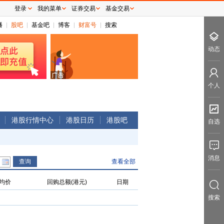
登录
我的菜单
证券交易
基金交易
播
股吧
基金吧
博客
财富号
搜索
动态
个人
港股行情中心
港股日历
港股吧
自选
消息
查看全部
均价
回购总额(港元)
日期
搜索