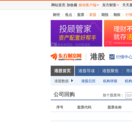
网站首页
加收藏
移动客户端
东方财富
天天
财经
焦点
股票
新股
期指
期权
行
港股
行情中
港股首页
港股导读
港股聚焦
市
港股数据
港股日历
机构评级
机构
公司回购
按个股查询：
序号
股票代码
股票名称