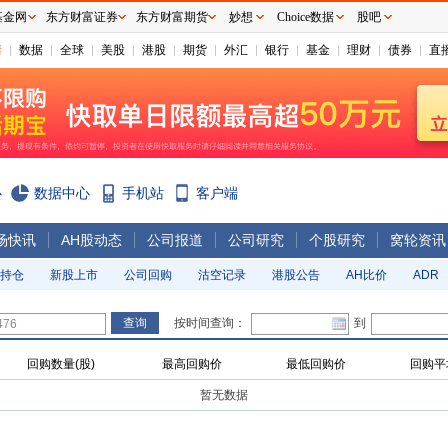
基金网
东方财富证券
东方财富期货
妙想
Choice数据
股吧
情
数据
全球
美股
港股
期货
外汇
银行
基金
理财
债券
直
心
数据中心
手机站
客户端
场快讯
AH股动态
公司报道
公司研究
个股研究
窝轮资讯
持仓
新股上市
公司回购
沽空记录
港股公告
AH比价
ADR
按时间查询：
到
回购数量(股)
最高回购价
最低回购价
回购平
暂无数据