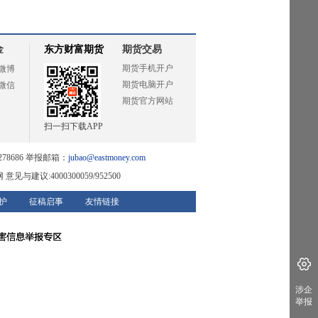
金
东方财富期货
期货交易
期货手机开户
微博
期货电脑开户
微信
期货官方网站
扫一扫下载APP
78686 举报邮箱：
jubao@eastmoney.com
网
意见与建议:4000300059/952500
护
征稿启事
友情链接
涉企
举报