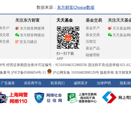
数据来源：
东方财富Choice数据
关注东方财富
天天基金
基金交易
关注天天基
券开户
基金开户
东方财富网微博
天天基金网
线交易
基金交易
东方财富网微信
天天基金网
券交易
活期宝
意见与建议
基金产品
扫一扫下载
稳健理财
APP
 经营证券期货业务许可证编号：913101046312860336 违法和不良信息举报:021-612
案号:沪ICP备05006054号-11
沪公网安备 31010402000120号
版权所有:东方财富
广告服务
供应商平台
联系我们
诚聘英才
法律声明
隐私保