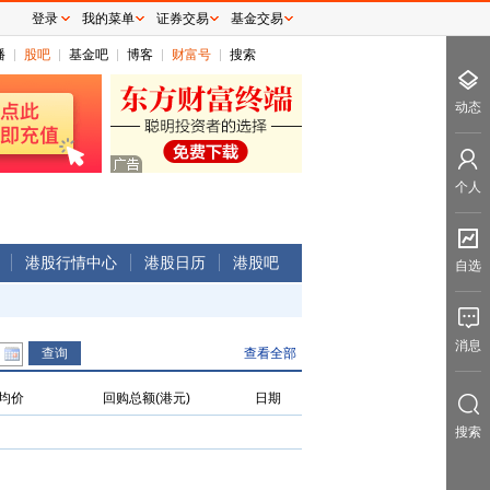
登录
我的菜单
证券交易
基金交易
播
股吧
基金吧
博客
财富号
搜索
动态
个人
港股行情中心
港股日历
港股吧
自选
消息
查看全部
均价
回购总额(港元)
日期
搜索