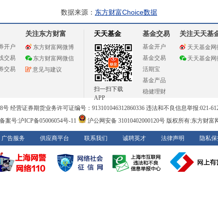
数据来源：
东方财富Choice数据
关注东方财富
天天基金
基金交易
关注天天基
券开户
基金开户
东方财富网微博
天天基金网
线交易
基金交易
东方财富网微信
天天基金网
券交易
活期宝
意见与建议
基金产品
扫一扫下载
稳健理财
APP
 经营证券期货业务许可证编号：913101046312860336 违法和不良信息举报:021-612
案号:沪ICP备05006054号-11
沪公网安备 31010402000120号
版权所有:东方财富
广告服务
供应商平台
联系我们
诚聘英才
法律声明
隐私保