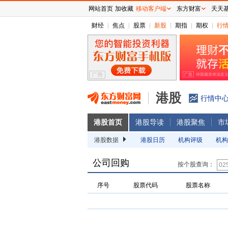
网站首页
加收藏
移动客户端
东方财富
天天
财经
焦点
股票
新股
期指
期权
行
港股
行情中
港股首页
港股导读
港股聚焦
市
港股数据
港股日历
机构评级
机构
公司回购
按个股查询：
序号
股票代码
股票名称