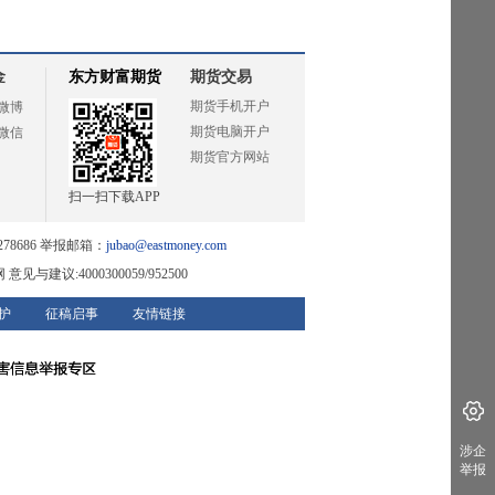
金
东方财富期货
期货交易
期货手机开户
微博
期货电脑开户
微信
期货官方网站
扫一扫下载APP
78686 举报邮箱：
jubao@eastmoney.com
网
意见与建议:4000300059/952500
护
征稿启事
友情链接
涉企
举报