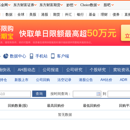
基金网
东方财富证券
东方财富期货
妙想
Choice数据
股吧
情
数据
全球
美股
港股
期货
外汇
银行
基金
理财
债券
直
心
数据中心
手机站
客户端
场快讯
AH股动态
公司报道
公司研究
个股研究
窝轮资讯
持仓
新股上市
公司回购
沽空记录
港股公告
AH比价
ADR
按时间查询：
到
回购数量(股)
最高回购价
最低回购价
回购平
暂无数据