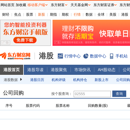
网站首页
加收藏
移动客户端
东方财富
天天基金网
东方财富证券
东方财
财经
焦点
股票
新股
期指
期权
行情
数据
全球
美股
港股
港股
行情中心
数据中心
手机站
港股首页
港股导读
港股聚焦
市场快讯
AH股动态
公
港股数据
港股日历
机构评级
机构持仓
新股上市
公司回购
公司回购
按个股查询：
序号
股票代码
股票名称
回购数量(股)