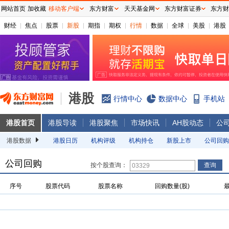
网站首页
加收藏
移动客户端
东方财富
天天基金网
东方财富证券
东方财
财经
焦点
股票
新股
期指
期权
行情
数据
全球
美股
港股
港股
行情中心
数据中心
手机站
港股首页
港股导读
港股聚焦
市场快讯
AH股动态
公
港股数据
港股日历
机构评级
机构持仓
新股上市
公司回购
公司回购
按个股查询：
序号
股票代码
股票名称
回购数量(股)