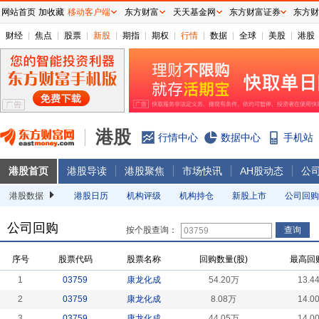
网站首页
加收藏
移动客户端
东方财富
天天基金网
东方财富证券
东方财
财经
焦点
股票
新股
期指
期权
行情
数据
全球
美股
港股
港股
行情中心
数据中心
手机站
港股首页
港股导读
港股聚焦
市场快讯
AH股动态
公
港股数据
港股日历
机构评级
机构持仓
新股上市
公司回购
公司回购
按个股查询：
序号
股票代码
股票名称
回购数量(股)
最高回
1
03759
康龙化成
54.20万
13.4
2
03759
康龙化成
8.08万
14.0
3
03759
康龙化成
44.05万
14.0