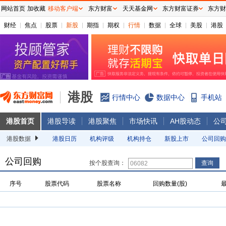
网站首页
加收藏
移动客户端
东方财富
天天基金网
东方财富证券
东方财
财经
焦点
股票
新股
期指
期权
行情
数据
全球
美股
港股
港股
行情中心
数据中心
手机站
港股首页
港股导读
港股聚焦
市场快讯
AH股动态
公
港股数据
港股日历
机构评级
机构持仓
新股上市
公司回购
公司回购
按个股查询：
序号
股票代码
股票名称
回购数量(股)