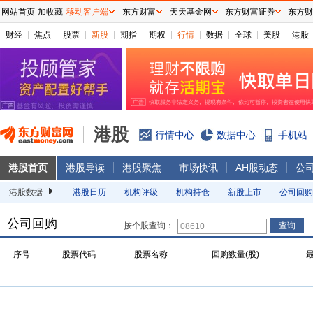
网站首页
加收藏
移动客户端
东方财富
天天基金网
东方财富证券
东方财
财经
焦点
股票
新股
期指
期权
行情
数据
全球
美股
港股
港股
行情中心
数据中心
手机站
港股首页
港股导读
港股聚焦
市场快讯
AH股动态
公
港股数据
港股日历
机构评级
机构持仓
新股上市
公司回购
公司回购
按个股查询：
序号
股票代码
股票名称
回购数量(股)