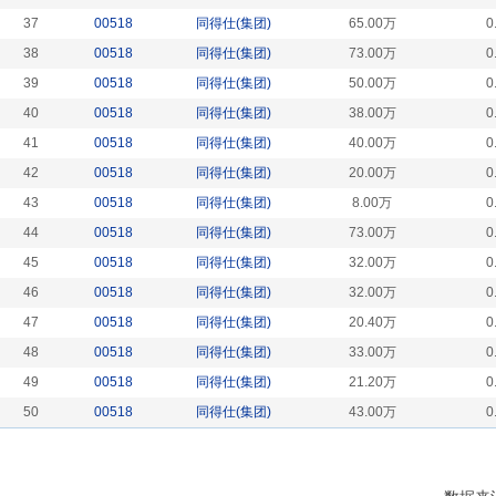
37
00518
同得仕(集团)
65.00万
0
38
00518
同得仕(集团)
73.00万
0
39
00518
同得仕(集团)
50.00万
0
40
00518
同得仕(集团)
38.00万
0
41
00518
同得仕(集团)
40.00万
0
42
00518
同得仕(集团)
20.00万
0
43
00518
同得仕(集团)
8.00万
0
44
00518
同得仕(集团)
73.00万
0
45
00518
同得仕(集团)
32.00万
0
46
00518
同得仕(集团)
32.00万
0
47
00518
同得仕(集团)
20.40万
0
48
00518
同得仕(集团)
33.00万
0
49
00518
同得仕(集团)
21.20万
0
50
00518
同得仕(集团)
43.00万
0