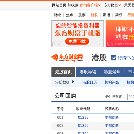
网站首页
加收藏
移动客户端
东方财富
天天
财经
焦点
股票
新股
期指
期权
行
港股
行情中
港股首页
港股导读
港股聚焦
市
港股数据
港股日历
机构评级
机构
公司回购
按个股查询：
序号
股票代码
股票名称
601
01299
友邦保险
602
01299
友邦保险
603
01299
友邦保险