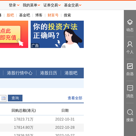
登录
我的菜单
证券交易
基金交易
播
股吧
基金吧
博客
财富号
搜索
动态
个人
港股行情中心
港股日历
港股吧
自选
消息
查看全部
回购总额(港元)
日期
17823.71万
2022-10-31
搜索
17814.80万
2022-10-28
17826.55万
2022-10-27