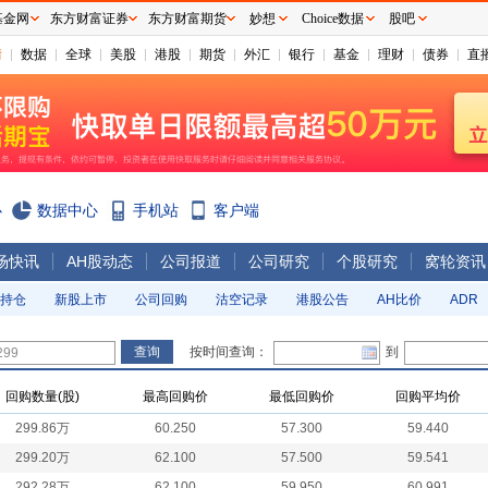
基金网
东方财富证券
东方财富期货
妙想
Choice数据
股吧
情
数据
全球
美股
港股
期货
外汇
银行
基金
理财
债券
直
心
数据中心
手机站
客户端
场快讯
AH股动态
公司报道
公司研究
个股研究
窝轮资讯
持仓
新股上市
公司回购
沽空记录
港股公告
AH比价
ADR
按时间查询：
到
回购数量(股)
最高回购价
最低回购价
回购平均价
299.86万
60.250
57.300
59.440
299.20万
62.100
57.500
59.541
292.28万
62.100
59.950
60.991