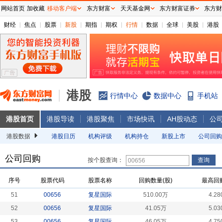
网站首页
加收藏
移动客户端
东方财富
天天基金网
东方财富证券
东方财
财经
焦点
股票
新股
期指
期权
行情
数据
全球
美股
港股
港股
行情中心
数据中心
手机站
港股首页
港股导读
港股聚焦
市场快讯
AH股动态
公
港股数据
港股日历
机构评级
机构持仓
新股上市
公司回购
公司回购
按个股查询：
序号
股票代码
股票名称
回购数量(股)
最高回
51
00656
复星国际
510.00万
4.28
52
00656
复星国际
41.05万
5.03
53
00656
复星国际
46.05万
4.75