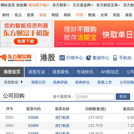
网站首页
加收藏
移动客户端
东方财富
天天基金网
东方财富证券
东方财
财经
焦点
股票
新股
期指
期权
行情
数据
全球
美股
港股
港股
行情中心
数据中心
手机站
港股首页
港股导读
港股聚焦
市场快讯
AH股动态
公
港股数据
港股日历
机构评级
机构持仓
新股上市
公司回购
公司回购
按个股查询：
序号
股票代码
股票名称
回购数量(股)
最高回
2051
02888
渣打集团
137.00万
6.9
2052
02888
渣打集团
132.70万
7.1
2053
02888
渣打集团
136.80万
7.2