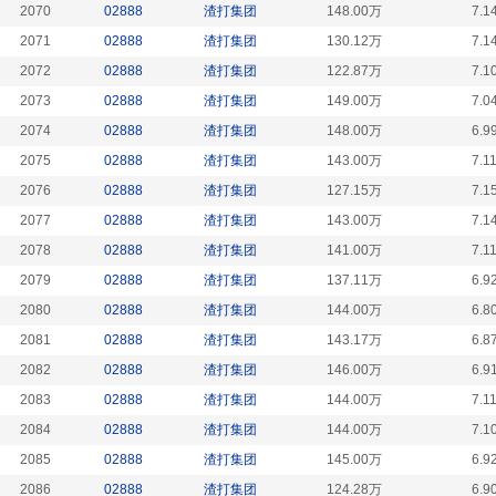
2070
02888
渣打集团
148.00万
7.1
2071
02888
渣打集团
130.12万
7.1
2072
02888
渣打集团
122.87万
7.1
2073
02888
渣打集团
149.00万
7.0
2074
02888
渣打集团
148.00万
6.9
2075
02888
渣打集团
143.00万
7.1
2076
02888
渣打集团
127.15万
7.1
2077
02888
渣打集团
143.00万
7.1
2078
02888
渣打集团
141.00万
7.1
2079
02888
渣打集团
137.11万
6.9
2080
02888
渣打集团
144.00万
6.8
2081
02888
渣打集团
143.17万
6.8
2082
02888
渣打集团
146.00万
6.9
2083
02888
渣打集团
144.00万
7.1
2084
02888
渣打集团
144.00万
7.1
2085
02888
渣打集团
145.00万
6.9
2086
02888
渣打集团
124.28万
6.9