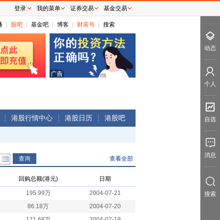
登录
我的菜单
证券交易
基金交易
播
股吧
基金吧
博客
财富号
搜索
动态
个人
港股行情中心
港股日历
港股吧
自选
消息
查看全部
回购总额(港元)
日期
195.99万
2004-07-21
搜索
86.18万
2004-07-20
171.68万
2004-07-19