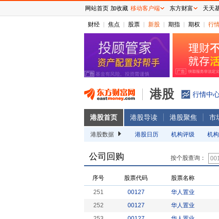
网站首页
加收藏
移动客户端
东方财富
天天
财经
焦点
股票
新股
期指
期权
行
港股
行情中
港股首页
港股导读
港股聚焦
市
港股数据
港股日历
机构评级
机构
公司回购
按个股查询：
序号
股票代码
股票名称
251
00127
华人置业
252
00127
华人置业
253
00127
华人置业