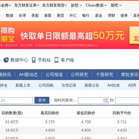
基金网
东方财富证券
东方财富期货
妙想
Choice数据
股吧
情
数据
全球
美股
港股
期货
外汇
银行
基金
理财
债券
直
心
数据中心
手机站
客户端
场快讯
AH股动态
公司报道
公司研究
个股研究
窝轮资讯
持仓
新股上市
公司回购
沽空记录
港股公告
AH比价
ADR
按时间查询：
到
回购数量(股)
最高回购价
最低回购价
回购平均价
41.60万
4.725
4.700
4.711
18.60万
4.650
4.600
4.633
37.80万
4.600
4.450
4.542