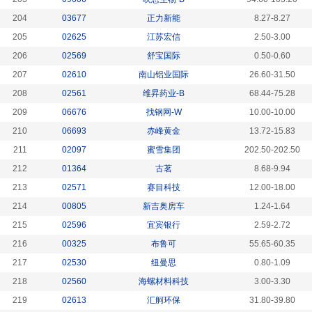
204
03677
正力新能
8.27-8.27
205
02625
江苏宏信
2.50-3.00
206
02569
舒宝国际
0.50-0.60
207
02610
南山铝业国际
26.60-31.50
208
02561
维昇药业-B
68.44-75.28
209
06676
找钢网-W
10.00-10.00
210
06693
赤峰黄金
13.72-15.83
211
02097
蜜雪集团
202.50-202.50
212
01364
古茗
8.68-9.94
213
02571
赛目科技
12.00-18.00
214
00805
新吉奥房车
1.24-1.64
215
02596
宜宾银行
2.59-2.72
216
00325
布鲁可
55.65-60.35
217
02530
纽曼思
0.80-1.09
218
02560
海螺材料科技
3.00-3.30
219
02613
汇舸环保
31.80-39.80