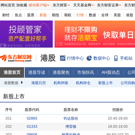
网站首页
加收藏
移动客户端
东方财富
天天基金网
东方财富证券
东方财
财经
焦点
股票
新股
期指
期权
行情
数据
全球
美股
港股
港股
行情中心
数据中心
手机站
港股首页
港股导读
港股聚焦
市场快讯
AH股动态
公
港股数据
港股日历
机构评级
机构持仓
新股上市
公司回购
新股上市
序号
股票代码
股票名称
招股价
201
02865
钧达股份
20.40-28.60
202
01333
博雷顿
18.00-18.00
203
09606
映恩生物-B
94.60-103.20