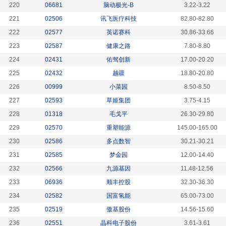
220
06681
脑动极光-B
3.22-3.22
221
02506
讯飞医疗科技
82.80-82.80
222
02577
英诺赛科
30.86-33.66
223
02587
健康之路
7.80-8.80
224
02431
佑驾创新
17.00-20.20
225
02432
越疆
18.80-20.80
226
00999
小菜园
8.50-8.50
227
02593
草姬集团
3.75-4.15
228
01318
毛戈平
26.30-29.80
229
02570
重塑能源
145.00-165.00
230
02586
多点数智
30.21-30.21
231
02585
梦金园
12.00-14.40
232
02566
九源基因
11.48-12.56
233
06936
顺丰控股
32.30-36.30
234
02582
国富氢能
65.00-73.00
235
02519
傲基股份
14.56-15.60
236
02551
晶科电子股份
3.61-3.61