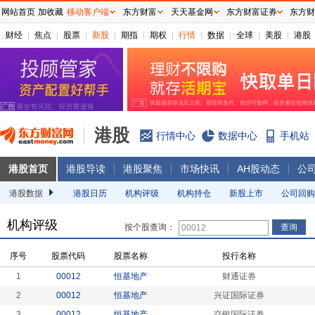
网站首页
加收藏
移动客户端
东方财富
天天基金网
东方财富证券
东方财
财经
焦点
股票
新股
期指
期权
行情
数据
全球
美股
港股
港股
行情中心
数据中心
手机站
港股首页
港股导读
港股聚焦
市场快讯
AH股动态
公
港股数据
港股日历
机构评级
机构持仓
新股上市
公司回购
机构评级
按个股查询：
序号
股票代码
股票名称
投行名称
1
00012
恒基地产
财通证券
2
00012
恒基地产
兴证国际证券
3
00012
恒基地产
交银国际证券