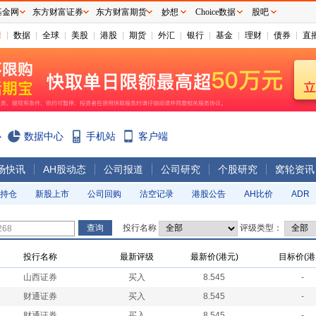
基金网
东方财富证券
东方财富期货
妙想
Choice数据
股吧
情
数据
全球
美股
港股
期货
外汇
银行
基金
理财
债券
直
心
数据中心
手机站
客户端
场快讯
AH股动态
公司报道
公司研究
个股研究
窝轮资讯
持仓
新股上市
公司回购
沽空记录
港股公告
AH比价
ADR
投行名称
评级类型：
投行名称
最新评级
最新价(港元)
目标价(港
山西证券
买入
8.545
-
财通证券
买入
8.545
-
财通证券
买入
8.545
-