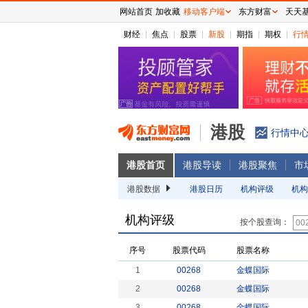
网站首页
加收藏
移动客户端
东方财富
天天
财经
焦点
股票
新股
期指
期权
行
港股
行情中
港股首页
港股导读
港股聚焦
市
港股数据
港股日历
机构评级
机构
机构评级
按个股查询：
序号
股票代码
股票名称
1
00268
金蝶国际
2
00268
金蝶国际
3
00268
金蝶国际