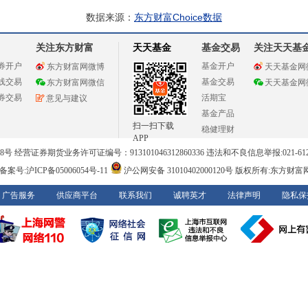
数据来源：
东方财富Choice数据
关注东方财富
天天基金
基金交易
关注天天基
券开户
基金开户
东方财富网微博
天天基金网
线交易
基金交易
东方财富网微信
天天基金网
券交易
活期宝
意见与建议
基金产品
扫一扫下载
稳健理财
APP
 经营证券期货业务许可证编号：913101046312860336 违法和不良信息举报:021-612
案号:沪ICP备05006054号-11
沪公网安备 31010402000120号
版权所有:东方财富
广告服务
供应商平台
联系我们
诚聘英才
法律声明
隐私保