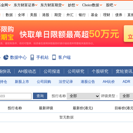
基金网
东方财富证券
东方财富期货
妙想
Choice数据
股吧
情
数据
全球
美股
港股
期货
外汇
银行
基金
理财
债券
直
心
数据中心
手机站
客户端
场快讯
AH股动态
公司报道
公司研究
个股研究
窝轮资讯
持仓
新股上市
公司回购
沽空记录
港股公告
AH比价
ADR
投行名称
评级类型：
投行名称
最新评级
最新价(港元)
目标价(港元
暂无数据