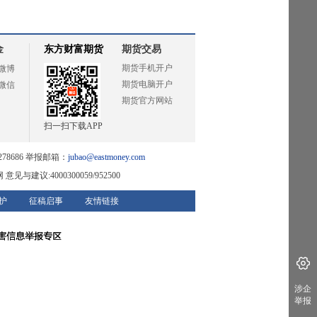
金
东方财富期货
期货交易
期货手机开户
微博
期货电脑开户
微信
期货官方网站
扫一扫下载APP
78686 举报邮箱：
jubao@eastmoney.com
网
意见与建议:4000300059/952500
护
征稿启事
友情链接
涉企
举报