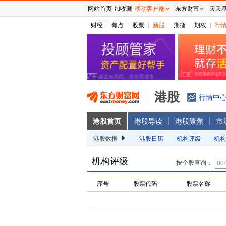
网站首页
加收藏
移动客户端
东方财富
天天
财经
焦点
股票
新股
期指
期权
行
港股
行情中
港股首页
港股导读
港股聚焦
市
港股数据
港股日历
机构评级
机构
机构评级
按个股查询：
序号
股票代码
股票名称