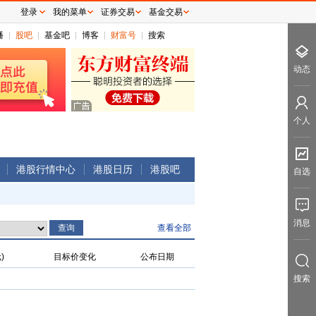
登录
我的菜单
证券交易
基金交易
播
股吧
基金吧
博客
财富号
搜索
动态
个人
港股行情中心
港股日历
港股吧
自选
消息
查看全部
)
目标价变化
公布日期
搜索