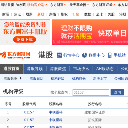
网站首页
加收藏
移动客户端
东方财富
天天基金网
东方财富证券
东方财
财经
焦点
股票
新股
期指
期权
行情
数据
全球
美股
港股
港股
行情中心
数据中心
手机站
港股首页
港股导读
港股聚焦
市场快讯
AH股动态
公
港股数据
港股日历
机构评级
机构持仓
新股上市
公司回购
机构评级
按个股查询：
序号
股票代码
股票名称
投行名称
1
01157
中联重科
建银国际证券
2
01157
中联重科
招银国际
3
01157
中联重科
招银国际