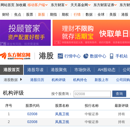
网站首页
加收藏
移动客户端
东方财富
天天基金网
东方财富证券
东方财
财经
焦点
股票
新股
期指
期权
行情
数据
全球
美股
港股
港股
行情中心
数据中心
手机站
港股首页
港股导读
港股聚焦
市场快讯
AH股动态
公
港股数据
港股日历
机构评级
机构持仓
新股上市
公司回购
机构评级
按个股查询：
序号
股票代码
股票名称
投行名称
最新评级
1
02008
凤凰卫视
中银证券
持有
2
02008
凤凰卫视
中银证券
持有