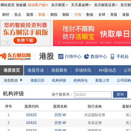
网站首页
加收藏
移动客户端
东方财富
天天基金网
东方财富证券
东方财
财经
焦点
股票
新股
期指
期权
行情
数据
全球
美股
港股
港股
行情中心
数据中心
手机站
港股首页
港股导读
港股聚焦
市场快讯
AH股动态
公
港股数据
港股日历
机构评级
机构持仓
新股上市
公司回购
机构评级
按个股查询：
序号
股票代码
股票名称
投行名称
最新
1
02423
贝壳-W
兴证国际证券
买
2
02423
贝壳-W
东吴证券
买
3
02423
贝壳-W
国联民生
买