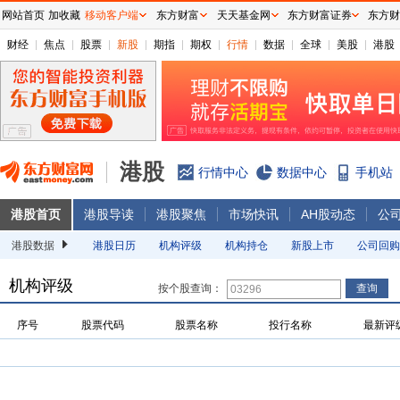
网站首页
加收藏
移动客户端
东方财富
天天基金网
东方财富证券
东方财
财经
焦点
股票
新股
期指
期权
行情
数据
全球
美股
港股
港股
行情中心
数据中心
手机站
港股首页
港股导读
港股聚焦
市场快讯
AH股动态
公
港股数据
港股日历
机构评级
机构持仓
新股上市
公司回购
机构评级
按个股查询：
序号
股票代码
股票名称
投行名称
最新评