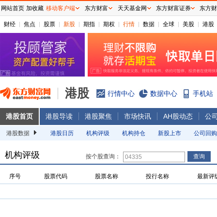
网站首页
加收藏
移动客户端
东方财富
天天基金网
东方财富证券
东方财
财经
焦点
股票
新股
期指
期权
行情
数据
全球
美股
港股
港股
行情中心
数据中心
手机站
港股首页
港股导读
港股聚焦
市场快讯
AH股动态
公
港股数据
港股日历
机构评级
机构持仓
新股上市
公司回购
机构评级
按个股查询：
序号
股票代码
股票名称
投行名称
最新评