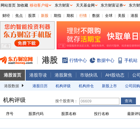
网站首页
加收藏
移动客户端
东方财富
天天基金网
东方财富证券
东方财
财经
焦点
股票
新股
期指
期权
行情
数据
全球
美股
港股
港股
行情中心
数据中心
手机站
港股首页
港股导读
港股聚焦
市场快讯
AH股动态
公
港股数据
港股日历
机构评级
机构持仓
新股上市
公司回购
机构评级
按个股查询：
序号
股票代码
股票名称
投行名称
最新评