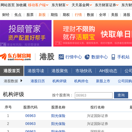
网站首页
加收藏
移动客户端
东方财富
天天基金网
东方财富证券
东方财
财经
焦点
股票
新股
期指
期权
行情
数据
全球
美股
港股
港股
行情中心
数据中心
手机站
港股首页
港股导读
港股聚焦
市场快讯
AH股动态
公
港股数据
港股日历
机构评级
机构持仓
新股上市
公司回购
机构评级
按个股查询：
序号
股票代码
股票名称
投行名称
1
06963
阳光保险
兴证国际证券
2
06963
阳光保险
兴证国际证券
3
06963
阳光保险
国联民生