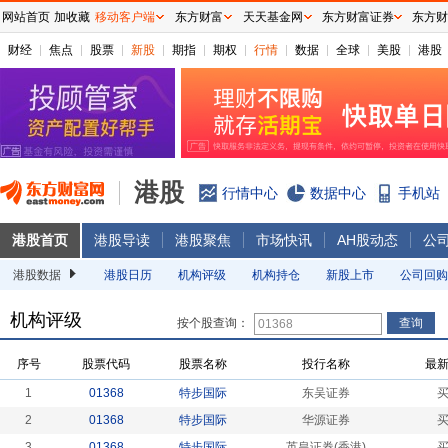
网站首页
加收藏
移动客户端
东方财富
天天基金网
东方财富证券
东方财
财经
焦点
股票
新股
期指
期权
行情
数据
全球
美股
港股
港股
行情中心
数据中心
手机站
港股首页
港股导读
港股聚焦
市场快讯
AH股动态
公
港股数据
港股日历
机构评级
机构持仓
新股上市
公司回购
机构评级
按个股查询：
序号
股票代码
股票名称
投行名称
最
1
01368
特步国际
东吴证券
2
01368
特步国际
华源证券
3
01368
特步国际
英皇证券(香港)