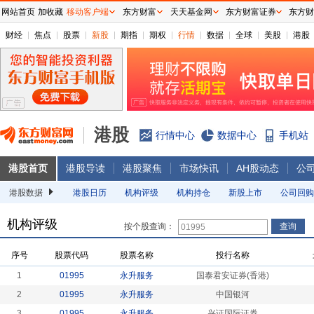
网站首页
加收藏
移动客户端
东方财富
天天基金网
东方财富证券
东方财
财经
焦点
股票
新股
期指
期权
行情
数据
全球
美股
港股
港股
行情中心
数据中心
手机站
港股首页
港股导读
港股聚焦
市场快讯
AH股动态
公
港股数据
港股日历
机构评级
机构持仓
新股上市
公司回购
机构评级
按个股查询：
序号
股票代码
股票名称
投行名称
1
01995
永升服务
国泰君安证券(香港)
2
01995
永升服务
中国银河
3
01995
永升服务
兴证国际证券