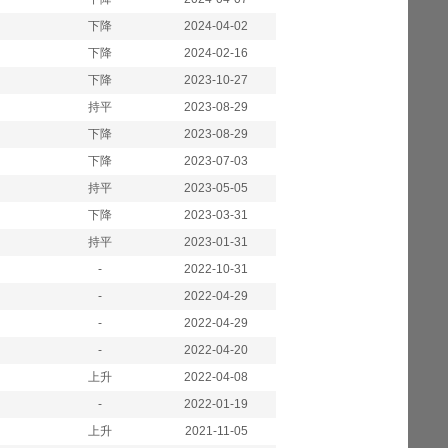
下降
2024-04-02
下降
2024-02-16
下降
2023-10-27
持平
2023-08-29
下降
2023-08-29
下降
2023-07-03
持平
2023-05-05
下降
2023-03-31
持平
2023-01-31
-
2022-10-31
-
2022-04-29
-
2022-04-29
-
2022-04-20
上升
2022-04-08
-
2022-01-19
上升
2021-11-05