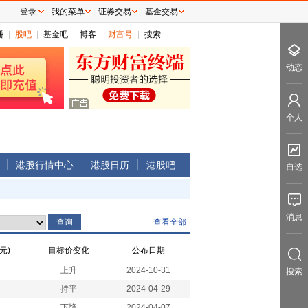
登录
我的菜单
证券交易
基金交易
播
股吧
基金吧
博客
财富号
搜索
动态
个人
港股行情中心
港股日历
港股吧
自选
消息
查看全部
元)
目标价变化
公布日期
上升
2024-10-31
搜索
持平
2024-04-29
下降
2024-04-07