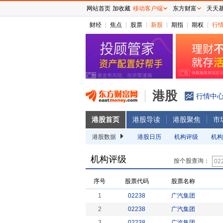
网站首页
加收藏
移动客户端
东方财富
天天
财经
焦点
股票
新股
期指
期权
行
港股
行情中
港股首页
港股导读
港股聚焦
市
港股数据
港股日历
机构评级
机构
机构评级
按个股查询：
序号
股票代码
股票名称
1
02238
广汽集团
2
02238
广汽集团
3
02238
广汽集团