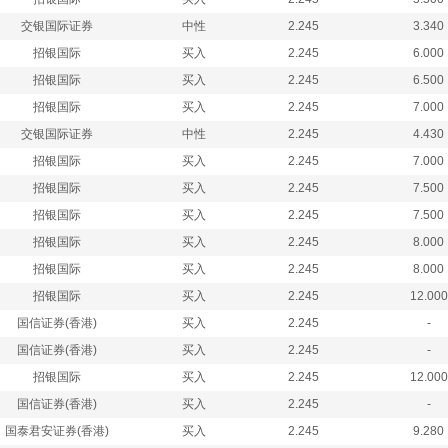
交银国际证券
中性
2.245
3.340
招银国际
买入
2.245
6.000
招银国际
买入
2.245
6.500
招银国际
买入
2.245
7.000
交银国际证券
中性
2.245
4.430
招银国际
买入
2.245
7.000
招银国际
买入
2.245
7.500
招银国际
买入
2.245
7.500
招银国际
买入
2.245
8.000
招银国际
买入
2.245
8.000
招银国际
买入
2.245
12.000
国信证券(香港)
买入
2.245
-
国信证券(香港)
买入
2.245
-
招银国际
买入
2.245
12.000
国信证券(香港)
买入
2.245
-
国泰君安证券(香港)
买入
2.245
9.280