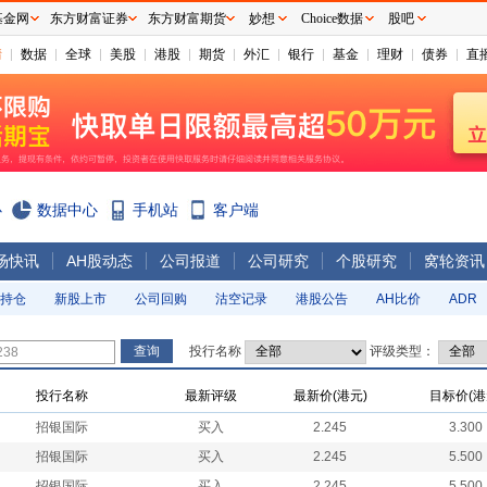
基金网
东方财富证券
东方财富期货
妙想
Choice数据
股吧
情
数据
全球
美股
港股
期货
外汇
银行
基金
理财
债券
直
心
数据中心
手机站
客户端
场快讯
AH股动态
公司报道
公司研究
个股研究
窝轮资讯
持仓
新股上市
公司回购
沽空记录
港股公告
AH比价
ADR
投行名称
评级类型：
投行名称
最新评级
最新价(港元)
目标价(港
招银国际
买入
2.245
3.300
招银国际
买入
2.245
5.500
招银国际
买入
2.245
5.500