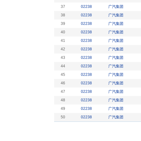
37
02238
广汽集团
38
02238
广汽集团
39
02238
广汽集团
40
02238
广汽集团
41
02238
广汽集团
42
02238
广汽集团
43
02238
广汽集团
44
02238
广汽集团
45
02238
广汽集团
46
02238
广汽集团
47
02238
广汽集团
48
02238
广汽集团
49
02238
广汽集团
50
02238
广汽集团