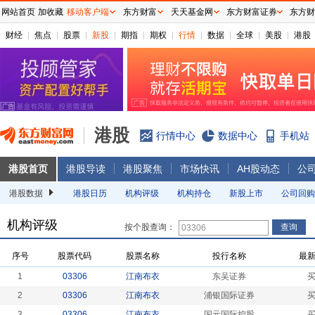
网站首页
加收藏
移动客户端
东方财富
天天基金网
东方财富证券
东方财
财经
焦点
股票
新股
期指
期权
行情
数据
全球
美股
港股
港股
行情中心
数据中心
手机站
港股首页
港股导读
港股聚焦
市场快讯
AH股动态
公
港股数据
港股日历
机构评级
机构持仓
新股上市
公司回购
机构评级
按个股查询：
序号
股票代码
股票名称
投行名称
最
1
03306
江南布衣
东吴证券
2
03306
江南布衣
浦银国际证券
3
03306
江南布衣
国元国际控股