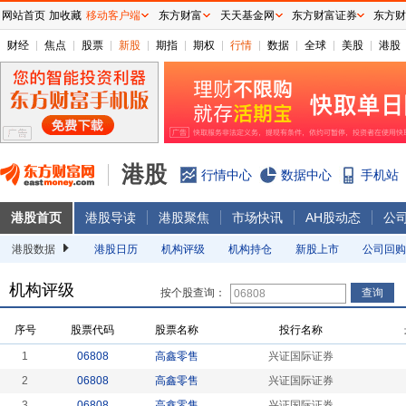
网站首页
加收藏
移动客户端
东方财富
天天基金网
东方财富证券
东方财
财经
焦点
股票
新股
期指
期权
行情
数据
全球
美股
港股
港股
行情中心
数据中心
手机站
港股首页
港股导读
港股聚焦
市场快讯
AH股动态
公
港股数据
港股日历
机构评级
机构持仓
新股上市
公司回购
机构评级
按个股查询：
序号
股票代码
股票名称
投行名称
1
06808
高鑫零售
兴证国际证券
2
06808
高鑫零售
兴证国际证券
3
06808
高鑫零售
兴证国际证券