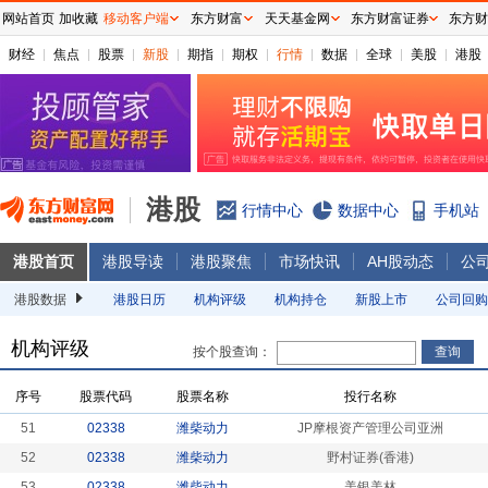
网站首页
加收藏
移动客户端
东方财富
天天基金网
东方财富证券
东方财
财经
焦点
股票
新股
期指
期权
行情
数据
全球
美股
港股
港股
行情中心
数据中心
手机站
港股首页
港股导读
港股聚焦
市场快讯
AH股动态
公
港股数据
港股日历
机构评级
机构持仓
新股上市
公司回购
机构评级
按个股查询：
序号
股票代码
股票名称
投行名称
51
02338
潍柴动力
JP摩根资产管理公司亚洲
52
02338
潍柴动力
野村证券(香港)
53
02338
潍柴动力
美银美林