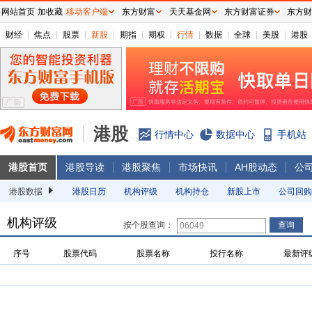
网站首页
加收藏
移动客户端
东方财富
天天基金网
东方财富证券
东方财
财经
焦点
股票
新股
期指
期权
行情
数据
全球
美股
港股
港股
行情中心
数据中心
手机站
港股首页
港股导读
港股聚焦
市场快讯
AH股动态
公
港股数据
港股日历
机构评级
机构持仓
新股上市
公司回购
机构评级
按个股查询：
序号
股票代码
股票名称
投行名称
最新评