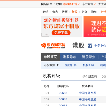
网站首页
加收藏
移动客户端
东方财富
天天
财经
焦点
股票
新股
期指
期权
行
港股
行情中
港股首页
港股导读
港股聚焦
市
港股数据
港股日历
机构评级
机构
机构评级
按个股查询：
序号
股票代码
股票名称
101
00688
中国海外发展
102
00688
中国海外发展
103
00688
中国海外发展