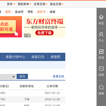
登录
我的菜单
证券交易
基金交易
播
股吧
基金吧
博客
财富号
搜索
动态
个人
港股行情中心
港股日历
港股吧
自选
消息
查看全部
(港元)
目标价变化
公布日期
.400
-
2017-01-12
搜索
.760
下降
2016-12-28
.600
持平
2016-12-08