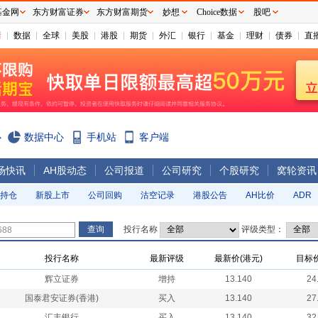
基金网
东方财富证券
东方财富期货
妙想
Choice数据
股吧
情
数据
全球
美股
港股
期货
外汇
银行
基金
理财
债券
直
心
数据中心
手机站
客户端
场快讯
AH股动态
公司报道
公司研究
个股研究
窝轮资讯
持仓
新股上市
公司回购
沽空记录
港股公告
AH比价
ADR
投行名称
评级类型：
投行名称
最新评级
最新价(港元)
目标价
辉立证券
增持
13.140
24
国泰君安证券(香港)
买入
13.140
27
汇丰银行
买入
13.140
32