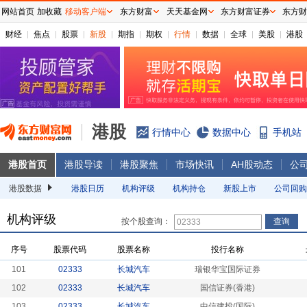
网站首页
加收藏
移动客户端
东方财富
天天基金网
东方财富证券
东方财
财经
焦点
股票
新股
期指
期权
行情
数据
全球
美股
港股
港股
行情中心
数据中心
手机站
港股首页
港股导读
港股聚焦
市场快讯
AH股动态
公
港股数据
港股日历
机构评级
机构持仓
新股上市
公司回购
机构评级
按个股查询：
序号
股票代码
股票名称
投行名称
101
02333
长城汽车
瑞银华宝国际证券
102
02333
长城汽车
国信证券(香港)
103
02333
长城汽车
中信建投(国际)