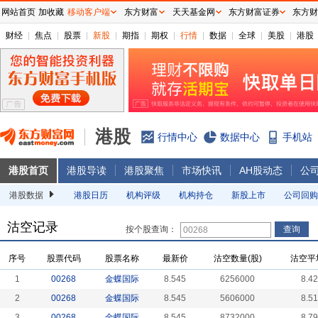
网站首页
加收藏
移动客户端
东方财富
天天基金网
东方财富证券
东方财
财经
焦点
股票
新股
期指
期权
行情
数据
全球
美股
港股
港股
行情中心
数据中心
手机站
港股首页
港股导读
港股聚焦
市场快讯
AH股动态
公
港股数据
港股日历
机构评级
机构持仓
新股上市
公司回购
沽空记录
按个股查询：
序号
股票代码
股票名称
最新价
沽空数量(股)
沽空平
1
00268
金蝶国际
8.545
6256000
8.4
2
00268
金蝶国际
8.545
5606000
8.5
3
00268
金蝶国际
8.545
8732000
8.7