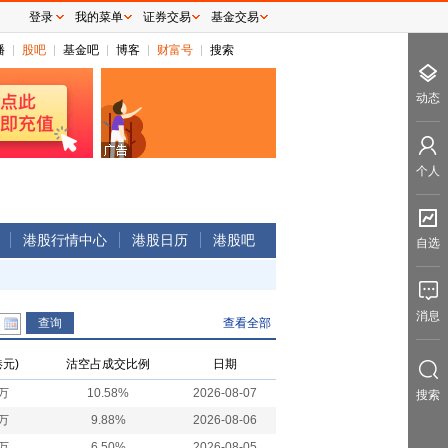
登录
我的菜单
证券交易
基金交易
播
股吧
基金吧
博客
财富号
搜索
动态
个人
港股行情中心
港股日历
港股吧
自选
消息
查看全部
元)
沽空占成交比例
日期
4万
10.58%
2026-08-07
搜索
0万
9.88%
2026-08-06
0万
6.50%
2026-08-05