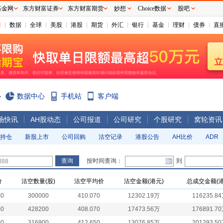
基金网
东方财富证券
东方财富期货
妙想
Choice数据
股吧
情
数据
全球
美股
港股
期货
外汇
银行
基金
理财
债券
直
心
数据中心
手机站
客户端
场快讯
AH股动态
公司报道
公司研究
个股研究
窝轮资讯
持仓
新股上市
公司回购
沽空记录
港股公告
AH比价
ADR
按时间查询：
到
价
沽空数量(股)
沽空平均价
沽空金额(港元)
总成交金额(港
00
300000
410.070
12302.19万
116235.8
00
428200
408.070
17473.56万
176891.7
00
316900
412.650
13076.85万
201293.5