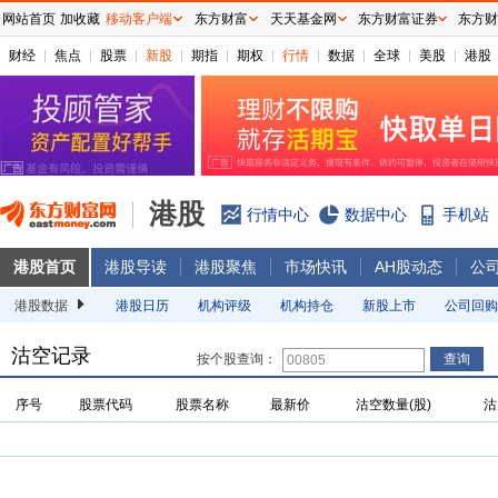
网站首页
加收藏
移动客户端
东方财富
天天基金网
东方财富证券
东方财
财经
焦点
股票
新股
期指
期权
行情
数据
全球
美股
港股
港股
行情中心
数据中心
手机站
港股首页
港股导读
港股聚焦
市场快讯
AH股动态
公
港股数据
港股日历
机构评级
机构持仓
新股上市
公司回购
沽空记录
按个股查询：
序号
股票代码
股票名称
最新价
沽空数量(股)
沽