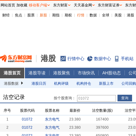
网站首页
加收藏
移动客户端
东方财富
天天基金网
东方财富证券
东方财
财经
焦点
股票
新股
期指
期权
行情
数据
全球
美股
港股
港股
行情中心
数据中心
手机站
港股首页
港股导读
港股聚焦
市场快讯
AH股动态
公
港股数据
港股日历
机构评级
机构持仓
新股上市
公司回购
沽空记录
按个股查询：
序号
股票代码
股票名称
最新价
沽空数量(股)
沽空平
1
01072
东方电气
23.380
167400
23.0
2
01072
东方电气
23.380
397600
23.0
3
01072
东方电气
23.380
650800
23.9