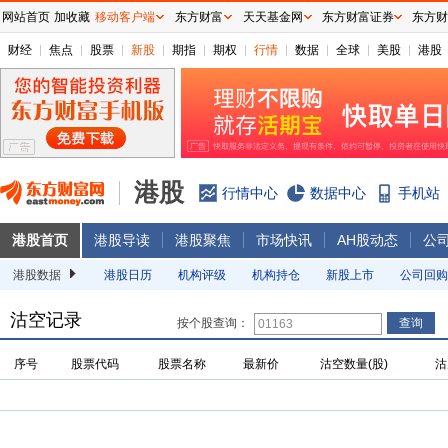
网站首页
加收藏
移动客户端
东方财富
天天基金网
东方财富证券
东方财
财经
焦点
股票
新股
期指
期权
行情
数据
全球
美股
港股
港股
行情中心
数据中心
手机站
港股首页
港股导读
港股聚焦
市场快讯
AH股动态
公
港股数据
港股日历
机构评级
机构持仓
新股上市
公司回购
沽空记录
按个股查询：
序号
股票代码
股票名称
最新价
沽空数量(股)
沽