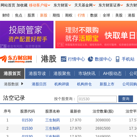
网站首页
加收藏
移动客户端
东方财富
天天基金网
东方财富证券
东方财
财经
焦点
股票
新股
期指
期权
行情
数据
全球
美股
港股
港股
行情中心
数据中心
手机站
港股首页
港股导读
港股聚焦
市场快讯
AH股动态
公
港股数据
港股日历
机构评级
机构持仓
新股上市
公司回购
沽空记录
按个股查询：
序号
股票代码
股票名称
最新价
沽空数量(股)
沽空平
1
01530
三生制药
17.970
3098000
17.5
2
01530
三生制药
17.970
2691500
17.1
3
01530
三生制药
17.970
2449000
17.1