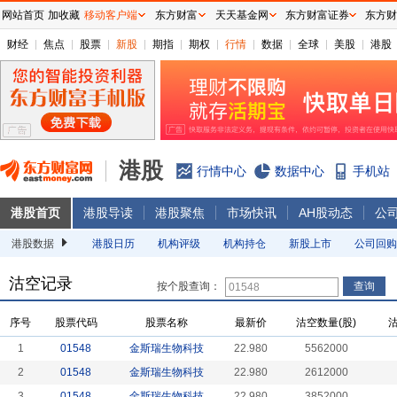
网站首页
加收藏
移动客户端
东方财富
天天基金网
东方财富证券
东方财
财经
焦点
股票
新股
期指
期权
行情
数据
全球
美股
港股
港股
行情中心
数据中心
手机站
港股首页
港股导读
港股聚焦
市场快讯
AH股动态
公
港股数据
港股日历
机构评级
机构持仓
新股上市
公司回购
沽空记录
按个股查询：
序号
股票代码
股票名称
最新价
沽空数量(股)
1
01548
金斯瑞生物科技
22.980
5562000
2
01548
金斯瑞生物科技
22.980
2612000
3
01548
金斯瑞生物科技
22.980
3852000