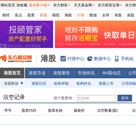
网站首页
加收藏
移动客户端
东方财富
天天基金网
东方财富证券
东方财
财经
焦点
股票
新股
期指
期权
行情
数据
全球
美股
港股
港股
行情中心
数据中心
手机站
港股首页
港股导读
港股聚焦
市场快讯
AH股动态
公
港股数据
港股日历
机构评级
机构持仓
新股上市
公司回购
沽空记录
按个股查询：
序号
股票代码
股票名称
最新价
沽空数量(股)
沽