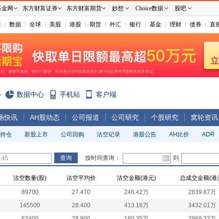
基金网
东方财富证券
东方财富期货
妙想
Choice数据
股吧
情
数据
全球
美股
港股
期货
外汇
银行
基金
理财
债券
直
心
数据中心
手机站
客户端
场快讯
AH股动态
公司报道
公司研究
个股研究
窝轮资讯
持仓
新股上市
公司回购
沽空记录
港股公告
AH比价
ADR
按时间查询：
到
沽空数量(股)
沽空平均价
沽空金额(港元)
总成交金额(港
89700
27.470
246.42万
2839.87万
145500
28.400
413.16万
3432.01万
62400
28.900
180.35万
2969.33万