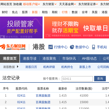
网站首页
加收藏
移动客户端
东方财富
天天基金网
东方财富证券
东方财
财经
焦点
股票
新股
期指
期权
行情
数据
全球
美股
港股
港股
行情中心
数据中心
手机站
港股首页
港股导读
港股聚焦
市场快讯
AH股动态
公
港股数据
港股日历
机构评级
机构持仓
新股上市
公司回购
沽空记录
按个股查询：
序号
股票代码
股票名称
最新价
沽空数量(股)
沽空
1
02411
百果园集团
1.415
41000
1.
2
02411
百果园集团
1.415
15000
1.
3
02411
百果园集团
1.415
121000
1.