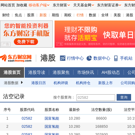
网站首页
加收藏
移动客户端
东方财富
天天基金网
东方财富证券
东方财
财经
焦点
股票
新股
期指
期权
行情
数据
全球
美股
港股
港股
行情中心
数据中心
手机站
港股首页
港股导读
港股聚焦
市场快讯
AH股动态
公
港股数据
港股日历
机构评级
机构持仓
新股上市
公司回购
沽空记录
按个股查询：
序号
股票代码
股票名称
最新价
沽空数量(股)
沽空平
1
02582
国富氢能
10.280
86600
10.1
2
02582
国富氢能
10.280
168850
10.3
3
02582
国富氢能
10.280
207600
10.7